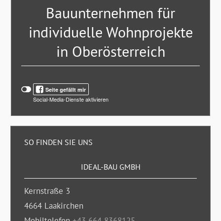
Bauunternehmen für
individuelle Wohnprojekte
in Oberösterreich
Klicken
Klicken
Seite gefällt mir
Sie
Sie
Social-Media-Dienste aktivieren
hier,
hier,
um
um
das
die
Facebook
Social-
Page
SO FINDEN SIE UNS
Media-
Plugin
Schaltflächen
einzublenden.
Bitte
einzublenden.
IDEAL-BAU GMBH
beachten
Bitte
Sie,
beachten
Kernstraße 3
dass
Sie,
über
4664
Laakirchen
dass
diese
über
Funktion
Mobiltelefon
+43 664 8368125