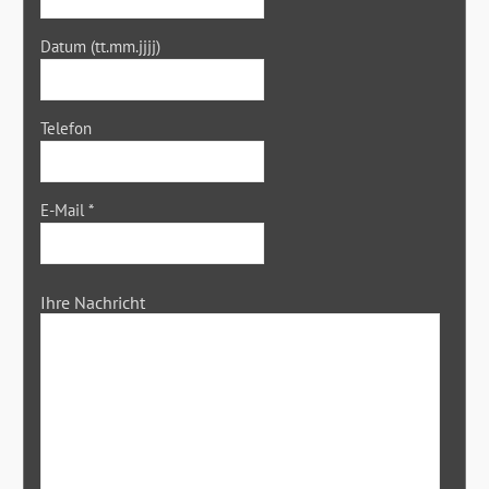
Datum (tt.mm.jjjj)
Telefon
E-Mail
*
Ihre Nachricht